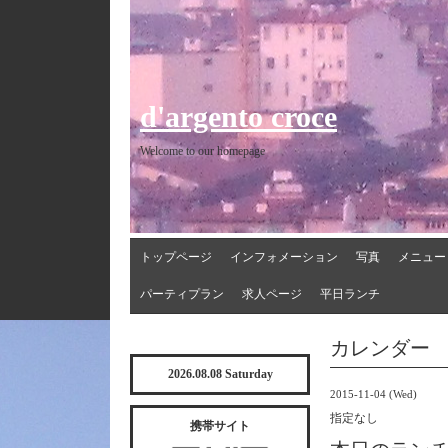
d'argento croce
Welcome to our homepage
トップページ
インフォメーション
写真
メニュー
パーティプラン
求人ページ
平日ランチ
カレンダー
2026.08.08 Saturday
2015-11-04 (Wed)
指定なし
携帯サイト