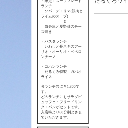
だるくろワ
・限定！スーププレート
ランチ
ソパ・デ・リマ(鶏肉と
ライムのスープ)
＆
白身魚と夏野菜のチー
ズ焼き
・パスタランチ
いわしと長ネギのアー
リオ・オーリオ・ペペロ
ンチーノ
・ゴハンランチ
だるくろ特製 ガパオ
ライス
各
ランチ共に￥1,300で
す。
どのランチにもサラダビ
ュッフェ・フリードリン
ク・パンがセットです。
入店時より60分制とさせ
ていただきます。