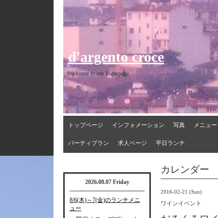
d'argento croce
Welcome to our homepage
トップページ
インフォメーション
写真
メニュー
パーティプラン
求人ページ
平日ランチ
カレンダー
2026.08.07 Friday
2016-02-21 (Sun)
8/6(木)～7(金)のランチメニ
ワインイベント
ュー