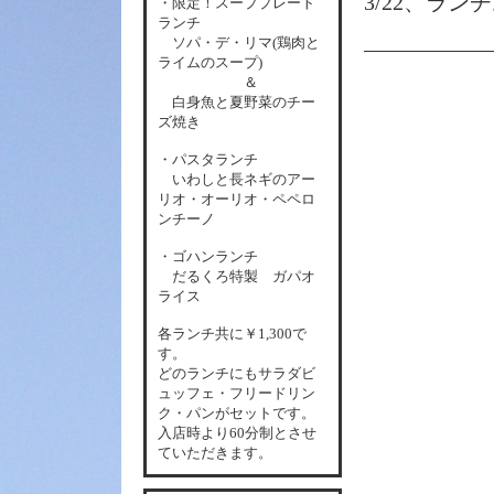
3/22、ラン
・限定！スーププレート
ランチ
ソパ・デ・リマ(鶏肉と
ライムのスープ)
＆
白身魚と夏野菜のチー
ズ焼き
・パスタランチ
いわしと長ネギのアー
リオ・オーリオ・ペペロ
ンチーノ
・ゴハンランチ
だるくろ特製 ガパオ
ライス
各
ランチ共に￥1,300で
す。
どのランチにもサラダビ
ュッフェ・フリードリン
ク・パンがセットです。
入店時より60分制とさせ
ていただきます。