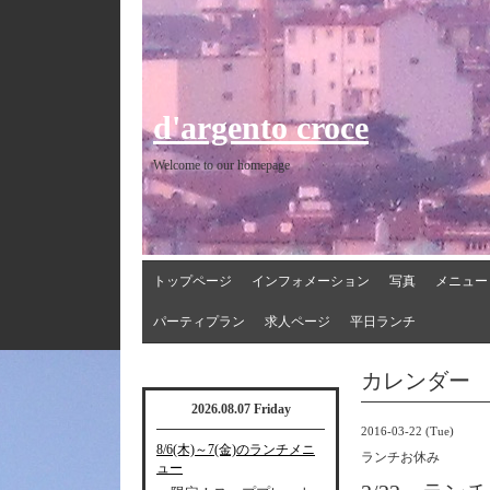
d'argento croce
Welcome to our homepage
トップページ
インフォメーション
写真
メニュー
パーティプラン
求人ページ
平日ランチ
カレンダー
2026.08.07 Friday
2016-03-22 (Tue)
8/6(木)～7(金)のランチメニ
ランチお休み
ュー