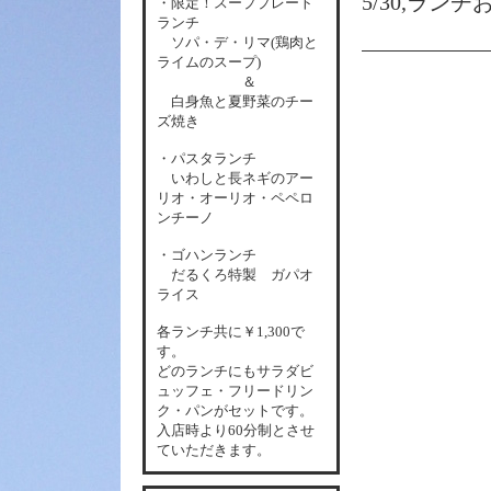
5/30,ランチ
・限定！スーププレート
ランチ
ソパ・デ・リマ(鶏肉と
ライムのスープ)
＆
白身魚と夏野菜のチー
ズ焼き
・パスタランチ
いわしと長ネギのアー
リオ・オーリオ・ペペロ
ンチーノ
・ゴハンランチ
だるくろ特製 ガパオ
ライス
各
ランチ共に￥1,300で
す。
どのランチにもサラダビ
ュッフェ・フリードリン
ク・パンがセットです。
入店時より60分制とさせ
ていただきます。