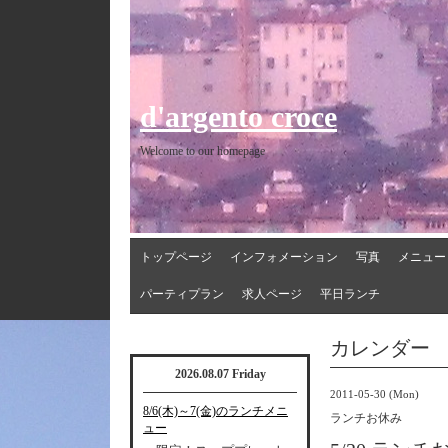
d'argento croce
Welcome to our homepage
トップページ
インフォメーション
写真
メニュー
パーティプラン
求人ページ
平日ランチ
カレンダー
2026.08.07 Friday
2011-05-30 (Mon)
8/6(木)～7(金)のランチメニ
ランチお休み
ュー