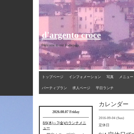
d'argento croce
Welcome to our homepage
トップページ
インフォメーション
写真
メニュー
パーティプラン
求人ページ
平日ランチ
カレンダー
2026.08.07 Friday
2016-09-04 (Sun)
8/6(木)～7(金)のランチメニ
定休日
ュー