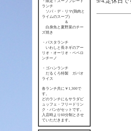
9/4.定休日
・限定！スーププレート
ランチ
ソパ・デ・リマ(鶏肉と
ライムのスープ)
＆
白身魚と夏野菜のチー
ズ焼き
・パスタランチ
いわしと長ネギのアー
リオ・オーリオ・ペペロ
ンチーノ
・ゴハンランチ
だるくろ特製 ガパオ
ライス
各
ランチ共に￥1,300で
す。
どのランチにもサラダビ
ュッフェ・フリードリン
ク・パンがセットです。
入店時より60分制とさせ
ていただきます。