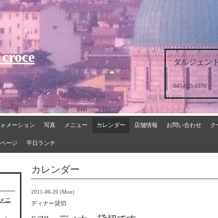
 croce
ダルジェント
045-633-6370
ォメーション
写真
メニュー
カレンダー
店舗情報
お問い合わせ
ク
ページ
平日ランチ
カレンダー
2011-06-20 (Mon)
チメニ
ディナー貸切