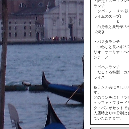
・限定！スーププレ
ランチ
ソパ・デ・リマ(鶏
ライムのスープ)
＆
白身魚と夏野菜の
ズ焼き
・パスタランチ
いわしと長ネギの
リオ・オーリオ・ペ
ンチーノ
・ゴハンランチ
だるくろ特製 ガ
ライス
各
ランチ共に￥1,30
す。
どのランチにもサラ
ュッフェ・フリード
ク・パンがセットで
入店時より60分制と
ていただきます。