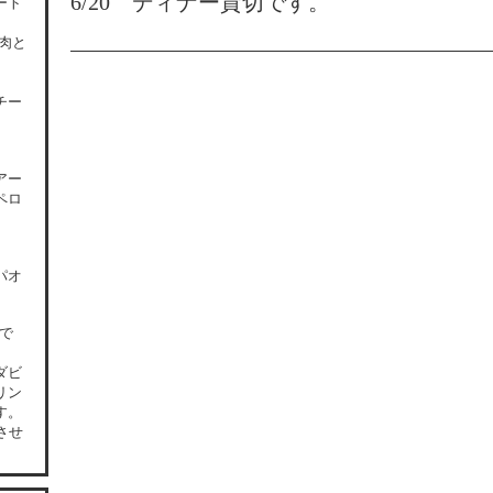
6/20 ディナー貸切です。
ート
肉と
チー
アー
ペロ
パオ
0で
ダビ
リン
す。
させ