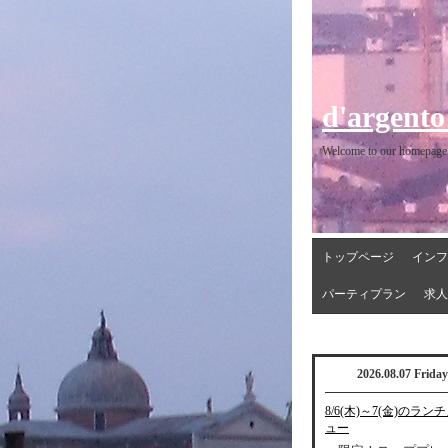
d'argento
Welcome to our homepage
トップページ
インフ
パーティプラン
求人
2026.08.07 Friday
8/6(木)～7(金)のラン
ュー