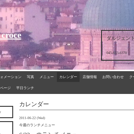
 croce
ダルジェント
045-633-6370
ォメーション
写真
メニュー
カレンダー
店舗情報
お問い合わせ
ク
ページ
平日ランチ
カレンダー
y
2011-06-22 (Wed)
今週のランチメニュー