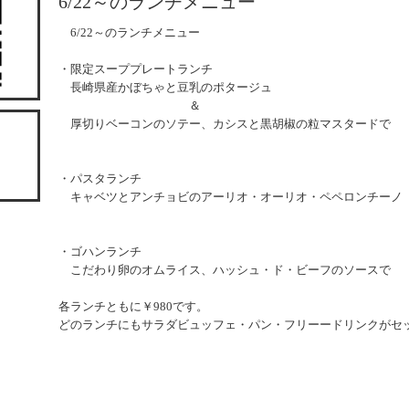
6/22～のランチメニュー
6/22～のランチメニュー
・限定スーププレートランチ
長崎県産かぼちゃと豆乳のポタージュ
＆
厚切りベーコンのソテー、カシスと黒胡椒の粒マスタードで
・パスタランチ
キャベツとアンチョビのアーリオ・オーリオ・ペペロンチーノ
・ゴハンランチ
こだわり卵のオムライス、ハッシュ・ド・ビーフのソースで
各ランチともに￥980です。
どのランチにもサラダビュッフェ・パン・フリーードリンクがセ