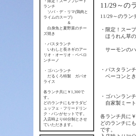
・限定！スーププレート
11/29～
ランチ
ソパ・デ・リマ(鶏肉と
11/29～のラ
ライムのスープ)
＆
白身魚と夏野菜のチー
・限定！スー
ズ焼き
ほうれん草の
・パスタランチ
サーモンのハ
いわしと長ネギのアー
リオ・オーリオ・ペペロ
ンチーノ
・パスタラン
・ゴハンランチ
ベーコンとき
だるくろ特製 ガパオ
ライス
各
ランチ共に￥1,300で
・ゴハンラン
す。
自家製ミート
どのランチにもサラダビ
ュッフェ・フリードリン
ク・パンがセットです。
各
ランチ共に￥
入店時より60分制とさせ
どのランチに
ていただきます。
です。