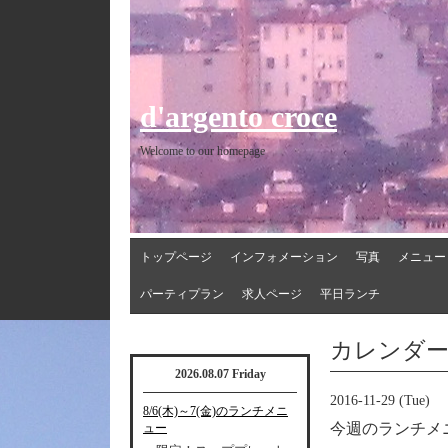
d'argento croce
Welcome to our homepage
トップページ
インフォメーション
写真
メニュー
パーティプラン
求人ページ
平日ランチ
カレンダ
2026.08.07 Friday
2016-11-29 (Tue)
8/6(木)～7(金)のランチメニ
今週のランチメ
ュー