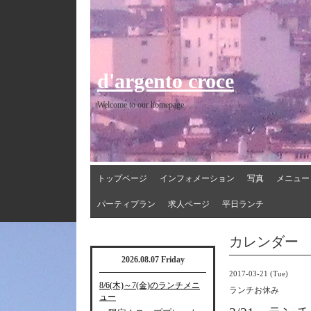
d'argento croce
Welcome to our homepage
トップページ
インフォメーション
写真
メニュー
パーティプラン
求人ページ
平日ランチ
カレンダー
2026.08.07 Friday
2017-03-21 (Tue)
8/6(木)～7(金)のランチメニ
ランチお休み
ュー