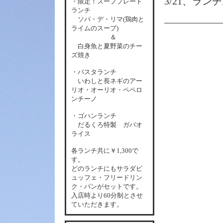
3/21、ラン
・限定！スーププレート
ランチ
ソパ・デ・リマ(鶏肉と
ライムのスープ)
＆
白身魚と夏野菜のチー
ズ焼き
・パスタランチ
いわしと長ネギのアー
リオ・オーリオ・ペペロ
ンチーノ
・ゴハンランチ
だるくろ特製 ガパオ
ライス
各
ランチ共に￥1,300で
す。
どのランチにもサラダビ
ュッフェ・フリードリン
ク・パンがセットです。
入店時より60分制とさせ
ていただきます。