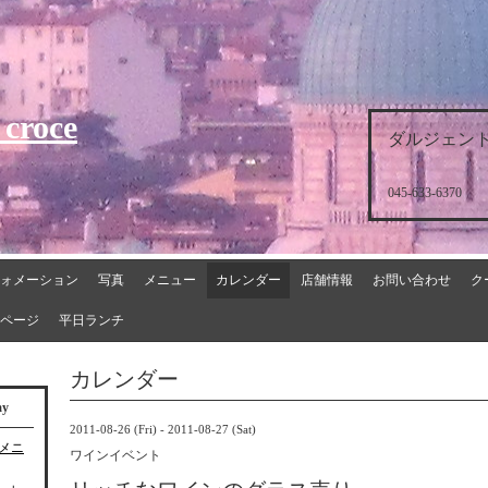
 croce
ダルジェント
045-633-6370
ォメーション
写真
メニュー
カレンダー
店舗情報
お問い合わせ
ク
ページ
平日ランチ
カレンダー
ay
2011-08-26 (Fri) - 2011-08-27 (Sat)
チメニ
ワインイベント