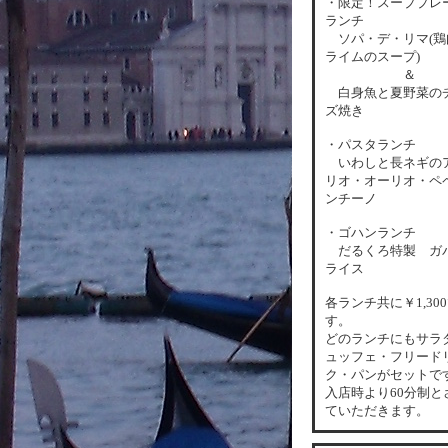
・限定！スーププレ
ランチ
ソパ・デ・リマ(鶏
ライムのスープ)
＆
白身魚と夏野菜の
ズ焼き
・パスタランチ
いわしと長ネギの
リオ・オーリオ・ペ
ンチーノ
・ゴハンランチ
だるくろ特製 ガ
ライス
各
ランチ共に￥1,30
す。
どのランチにもサラ
ュッフェ・フリード
ク・パンがセットで
入店時より60分制と
ていただきます。