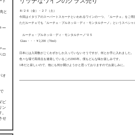
リッチなワインのグラス売り
ート
８/２６（金）・２７（土）
肉と
今回はイタリアのスーパートスカーナといわれるワインの一つ、
「ルーチェ」をご用
ただルーチェでも「ルーチェ・ブルネッロ・ディ・モンタルチーノ」というスペシャ
チー
ルーチェ・ブルネッロ・ディ・モンタルチーノ’０５
Glass・・・￥2,200（70ml)
アー
日本には入荷数がごくわずかしか入っていないそうですが、何とか手に入れました。
ペロ
色々な場で高得点を連発しているこの2005年。
僕もどんな味か楽しみです。
1本だと寂しいので、他にも何か開けようかと思っておりますのでお楽しみに。
パオ
0で
ダビ
リン
す。
させ