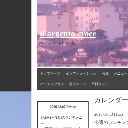
d'argento croce
Welcome to our homepage
トップページ
インフォメーション
写真
メニュー
パーティプラン
求人ページ
平日ランチ
カレンダ
2026.08.07 Friday
2011-09-13 (Tue)
8/6(木)～7(金)のランチメニ
今週のランチメ
ュー