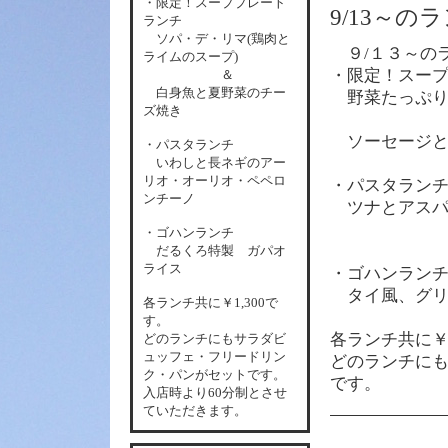
・限定！スーププレート
9/13～
ランチ
ソパ・デ・リマ(鶏肉と
９/１３～の
ライムのスープ)
・限定！スー
＆
白身魚と夏野菜のチー
野菜たっぷり
ズ焼き
ソーセージと
・パスタランチ
いわしと長ネギのアー
リオ・オーリオ・ペペロ
・パスタラン
ンチーノ
ツナとアスパ
・ゴハンランチ
だるくろ特製 ガパオ
ライス
・ゴハンラン
タイ風、グリ
各
ランチ共に￥1,300で
す。
各ランチ共に￥
どのランチにもサラダビ
ュッフェ・フリードリン
どのランチに
ク・パンがセットです。
です。
入店時より60分制とさせ
ていただきます。