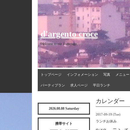
d'argento croce
Welcome to our homepage
トップページ
インフォメーション
写真
メニュー
パーティプラン
求人ページ
平日ランチ
カレンダー
2026.08.08 Saturday
2017-09-19 (Tue)
ランチお休み
携帯サイト