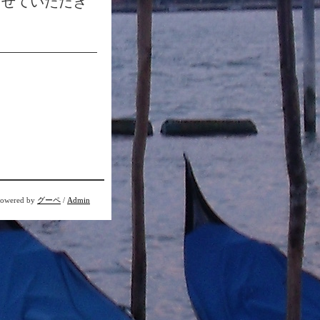
させていただき
owered by
グーペ
/
Admin