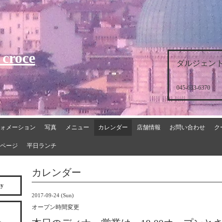
 croce
ダルジェント
045-633-6370
ォメーション
写真
メニュー
カレンダー
店舗情報
お問い合わせ
ク
ページ
平日ランチ
カレンダー
ay
2017-09-24 (Sun)
オープン時間変更