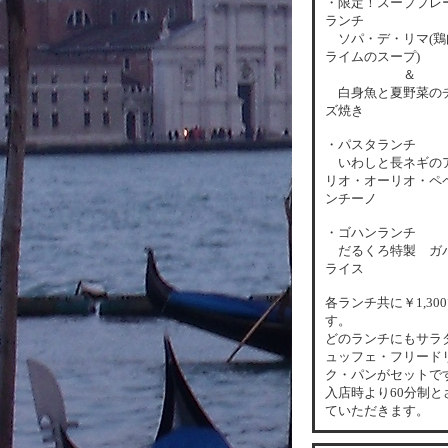
・限定！スーププレ
ランチ
ソパ・デ・リマ(鶏
ライムのスープ)
＆
白身魚と夏野菜の
ズ焼き
・パスタランチ
いわしと長ネギの
リオ・オーリオ・ペ
ンチーノ
・ゴハンランチ
だるくろ特製 ガ
ライス
各
ランチ共に￥1,30
す。
どのランチにもサラ
ュッフェ・フリード
ク・パンがセットで
入店時より60分制と
ていただきます。