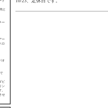
10/23、定休日です。
ート
肉と
チー
アー
ペロ
パオ
0で
ダビ
リン
す。
させ