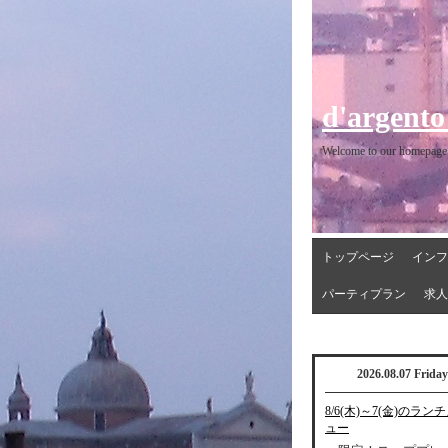
d'argento
Welcome to our homepage
トップページ
インフ
パーティプラン
求人
2026.08.07 Friday
8/6(木)～7(金)のラン
ュー