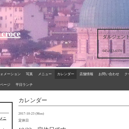
 croce
ダルジェント
045-633-6370
ォメーション
写真
メニュー
カレンダー
店舗情報
お問い合わせ
ク
ページ
平日ランチ
カレンダー
2017-10-23 (Mon)
チメニ
定休日