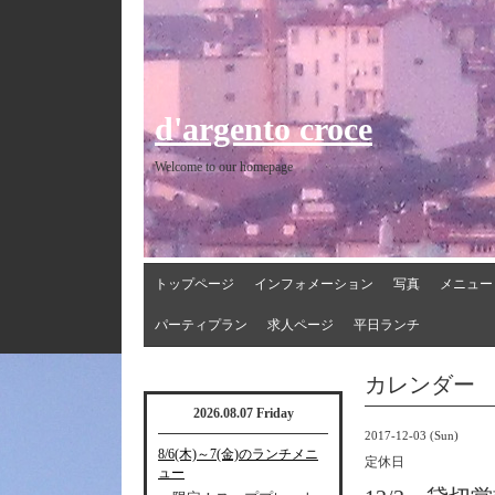
d'argento croce
Welcome to our homepage
トップページ
インフォメーション
写真
メニュー
パーティプラン
求人ページ
平日ランチ
カレンダー
2026.08.07 Friday
2017-12-03 (Sun)
8/6(木)～7(金)のランチメニ
定休日
ュー