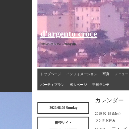
d'argento croce
Welcome to our homepage
トップページ
インフォメーション
写真
メニュー
パーティプラン
求人ページ
平日ランチ
カレンダー
2026.08.09 Sunday
2018-02-19 (Mon)
ランチお休み
携帯サイト