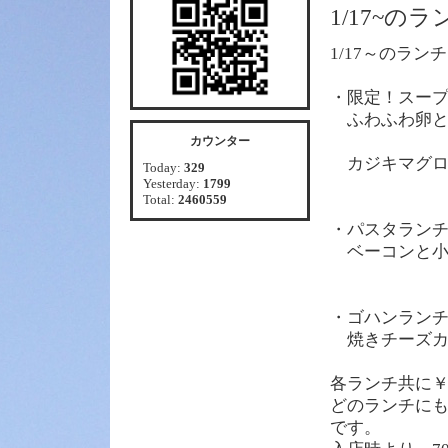
1/17~の
1/17～のラン
・限定！スー
ふわふわ卵と
カウンター
カジキマグロ
Today:
329
Yesterday:
1799
Total:
2460559
・パスタラン
ベーコンと小
・ゴハンラン
焼きチーズカ
各ランチ共に￥
どのランチに
です。