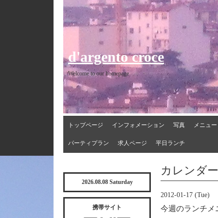
d'argento croce
Welcome to our homepage
トップページ
インフォメーション
写真
メニュー
パーティプラン
求人ページ
平日ランチ
カレンダ
2026.08.08 Saturday
2012-01-17 (Tue)
携帯サイト
今週のランチメ