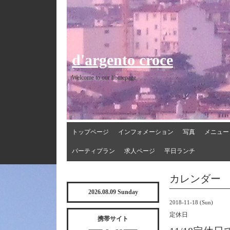
d'argento croce
Welcome to our homepage
トップページ
インフォメーション
写真
メニュー
パーティプラン
求人ページ
平日ランチ
カレンダー
2026.08.09 Sunday
2018-11-18 (Sun)
定休日
携帯サイト