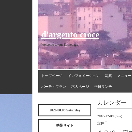
d'argento croce
Welcome to our homepage
トップページ
インフォメーション
写真
メニュー
パーティプラン
求人ページ
平日ランチ
カレンダー
2026.08.08 Saturday
2018-12-09 (Sun)
定休日
携帯サイト