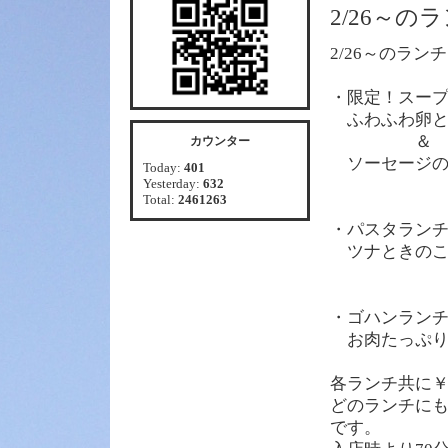
2/26～
2/26～のラン
・限定！スー
ふわふわ卵と
＆
カウンター
ソーセージの
Today:
401
Yesterday:
632
Total:
2461263
・パスタラン
ツナときのこ
・ゴハンラン
お肉たっぷり
各
ランチ共に￥
どのランチに
です。