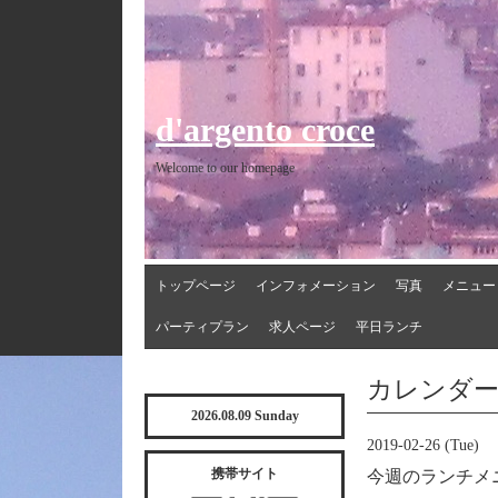
d'argento croce
Welcome to our homepage
トップページ
インフォメーション
写真
メニュー
パーティプラン
求人ページ
平日ランチ
カレンダ
2026.08.09 Sunday
2019-02-26 (Tue)
携帯サイト
今週のランチメ