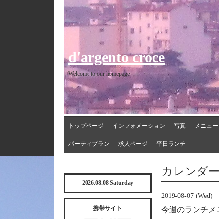
d'argento croce
Welcome to our homepage
トップページ
インフォメーション
写真
メニュー
パーティプラン
求人ページ
平日ランチ
カレンダ
2026.08.08 Saturday
2019-08-07 (Wed)
携帯サイト
今週のランチメ