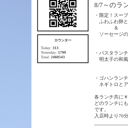
8/7～の
・限定！スー
ふわふわ卵と
＆
ソーセージの
カウンター
Today:
313
Yesterday:
1799
・パスタラン
Total:
2460543
明太子の和風
・ゴハンラン
ネギトロとア
各
ランチ共に￥
どのランチに
です。
入店時より70