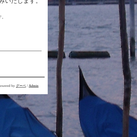
みいたします。
す。
owered by
グーペ
/
Admin