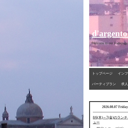
d'argento
Welcome to our homepage
トップページ
インフ
パーティプラン
求人
2026.08.07 Friday
8/6(木)～7(金)のラン
ュー