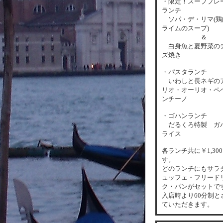
・限定！スーププレ
ランチ
ソパ・デ・リマ(鶏
ライムのスープ)
＆
白身魚と夏野菜の
ズ焼き
・パスタランチ
いわしと長ネギの
リオ・オーリオ・ペ
ンチーノ
・ゴハンランチ
だるくろ特製 ガ
ライス
各
ランチ共に￥1,30
す。
どのランチにもサラ
ュッフェ・フリード
ク・パンがセットで
入店時より60分制と
ていただきます。