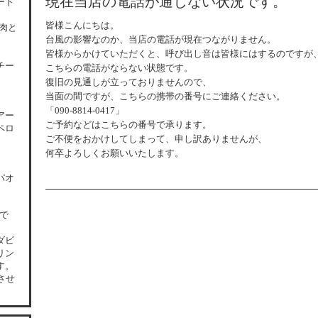
現在当店の電話が通じない状況です。
ート
皆様こんにちは。
肉と
台風の影響なのか、当店の電話が現在つながりません。
皆様からかけていただくと、呼び出し音は皆様にはするのですが
チー
こちらの電話がならない状態です。
復旧の見通しが立っておりませんので、
当面の間ですが、こちらの携帯の番号にご連絡ください。
「090-8814-0417」
アー
ご予約などはこちらの番号で承ります。
ペロ
ご不便をおかけしてしまって、申し訳ありませんが、
何卒よろしくお願いいたします。
パオ
0で
ダビ
リン
す。
させ