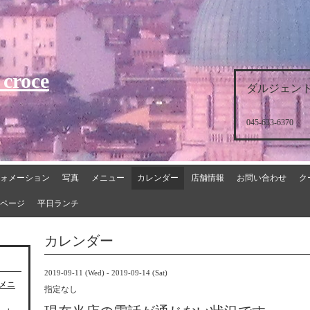
 croce
ダルジェント
045-633-6370
ォメーション
写真
メニュー
カレンダー
店舗情報
お問い合わせ
ク
ページ
平日ランチ
カレンダー
2019-09-11 (Wed) - 2019-09-14 (Sat)
チメニ
指定なし