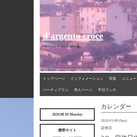
d'argento croce
Welcome to our homepage
トップページ
インフォメーション
写真
メニュー
パーティプラン
求人ページ
平日ランチ
カレンダー
2026.08.10 Monday
2020-03-08 (Sun)
定休日
携帯サイト