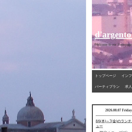
d'argento
Welcome to our homepage
トップページ
インフ
パーティプラン
求人
2026.08.07 Friday
8/6(木)～7(金)のラン
ュー