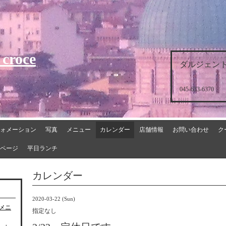
 croce
ダルジェント
045-633-6370
ォメーション
写真
メニュー
カレンダー
店舗情報
お問い合わせ
ク
ページ
平日ランチ
カレンダー
2020-03-22 (Sun)
チメニ
指定なし