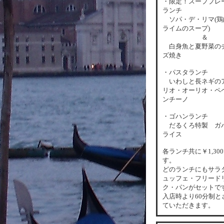
・限定！スーププレ
ランチ
ソパ・デ・リマ(鶏
ライムのスープ)
＆
白身魚と夏野菜の
ズ焼き
・パスタランチ
いわしと長ネギの
リオ・オーリオ・ペ
ンチーノ
・ゴハンランチ
だるくろ特製 ガ
ライス
各
ランチ共に￥1,30
す。
どのランチにもサラ
ュッフェ・フリード
ク・パンがセットで
入店時より60分制と
ていただきます。