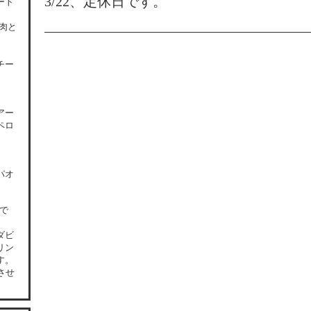
3/22、定休日です。
ート
肉と
チー
アー
ペロ
パオ
0で
ダビ
リン
す。
させ