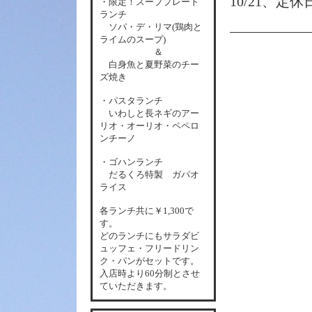
10/21、定
・限定！スーププレート
ランチ
ソパ・デ・リマ(鶏肉と
ライムのスープ)
＆
白身魚と夏野菜のチー
ズ焼き
・パスタランチ
いわしと長ネギのアー
リオ・オーリオ・ペペロ
ンチーノ
・ゴハンランチ
だるくろ特製 ガパオ
ライス
各
ランチ共に￥1,300で
す。
どのランチにもサラダビ
ュッフェ・フリードリン
ク・パンがセットです。
入店時より60分制とさせ
ていただきます。