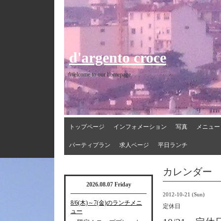
d'argento croce
Welcome to our homepage
トップページ
インフォメーション
写真
メニュー
パーティプラン
求人ページ
平日ランチ
カレンダー
2026.08.07 Friday
2012-10-21 (Sun)
8/6(木)～7(金)のランチメニ
定休日
ュー