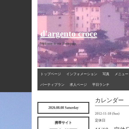
d'argento croce
Welcome to our homepage
トップページ
インフォメーション
写真
メニュー
パーティプラン
求人ページ
平日ランチ
カレンダー
2026.08.08 Saturday
2012-11-18 (Sun)
定休日
携帯サイト