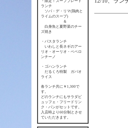
12/10、ラ
・限定！スーププレート
ランチ
ソパ・デ・リマ(鶏肉と
ライムのスープ)
＆
白身魚と夏野菜のチー
ズ焼き
・パスタランチ
いわしと長ネギのアー
リオ・オーリオ・ペペロ
ンチーノ
・ゴハンランチ
だるくろ特製 ガパオ
ライス
各
ランチ共に￥1,300で
す。
どのランチにもサラダビ
ュッフェ・フリードリン
ク・パンがセットです。
入店時より60分制とさせ
ていただきます。