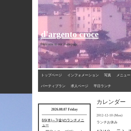
d'argento croce
Welcome to our homepage
トップページ
インフォメーション
写真
メニュー
パーティプラン
求人ページ
平日ランチ
カレンダー
2026.08.07 Friday
2012-12-10 (Mon)
8/6(木)～7(金)のランチメニ
ランチお休み
ュー