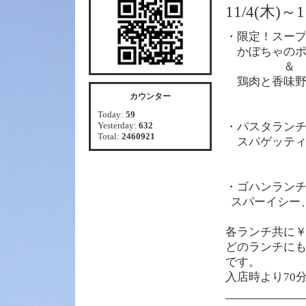
11/4(木)
・限定！スー
かぼちゃのポ
＆
鶏肉と香味野
カウンター
Today:
59
Yesterday:
632
・パスタラン
Total:
2460921
スパゲッティ
・ゴハンラン
スパーイシー
各
ランチ共に￥1
どのランチに
です。
入店時より70