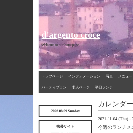
d'argento croce
Welcome to our homepage
トップページ
インフォメーション
写真
メニュー
パーティプラン
求人ページ
平日ランチ
カレンダ
2026.08.09 Sunday
2021-11-04 (Thu) - 
携帯サイト
今週のランチメ