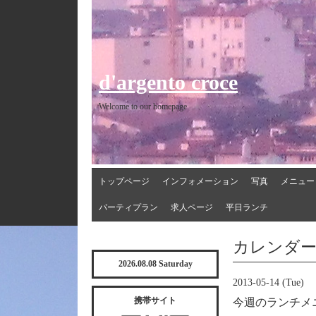
d'argento croce
Welcome to our homepage
トップページ
インフォメーション
写真
メニュー
パーティプラン
求人ページ
平日ランチ
カレンダ
2026.08.08 Saturday
2013-05-14 (Tue)
携帯サイト
今週のランチメ