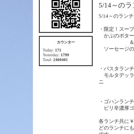
5/14～
5/14～のラン
・限定！スー
かぶのポタ
カウンター
ソーセージの
Today:
171
Yesterday:
1799
Total:
2460401
・パスタラン
モルタデッラ
ニ
・ゴハンラン
ピリ辛濃厚ゴ
各ランチ共に￥
どのランチに