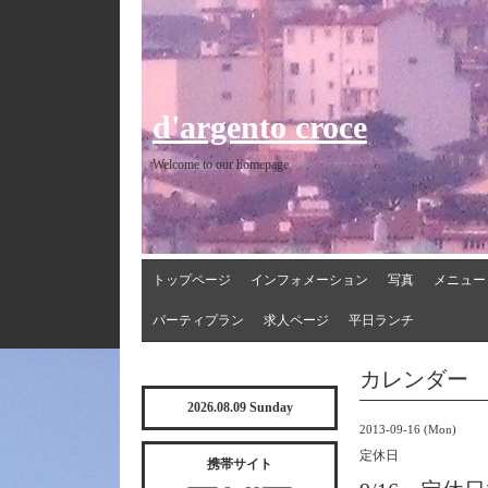
d'argento croce
Welcome to our homepage
トップページ
インフォメーション
写真
メニュー
パーティプラン
求人ページ
平日ランチ
カレンダー
2026.08.09 Sunday
2013-09-16 (Mon)
定休日
携帯サイト