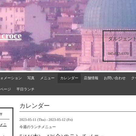
 croce
ダルジェント
045-633-6370
ォメーション
写真
メニュー
カレンダー
店舗情報
お問い合わせ
ク
ページ
平日ランチ
カレンダー
ay
2023-05-11 (Thu) - 2023-05-12 (Fri)
チメニ
今週のランチメニュー