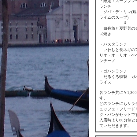
・限定！スーププレ
ランチ
ソパ・デ・リマ(鶏
ライムのスープ)
＆
白身魚と夏野菜の
ズ焼き
・パスタランチ
いわしと長ネギの
リオ・オーリオ・ペ
ンチーノ
・ゴハンランチ
だるくろ特製 ガ
ライス
各
ランチ共に￥1,30
す。
どのランチにもサラ
ュッフェ・フリード
ク・パンがセットで
入店時より60分制と
ていただきます。