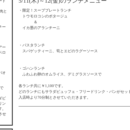
5/11(木)～12(金)のランチメニュー
ート
・限定！スーププレートランチ
肉と
トウモロコシのポタージュ
＆
チー
イカ墨のアランチーニ
・パスタランチ
アー
スパゲッティーニ、筍とエビのラグーソース
ペロ
・ゴハンランチ
パオ
ふわふわ卵のオムライス、デミグラスソースで
各
ランチ共に￥1,100です。
0で
どのランチにもサラダビュッフェ・フリードリンク・パンがセッ
入店時より70分制とさせていただきます。
ダビ
リン
す。
させ