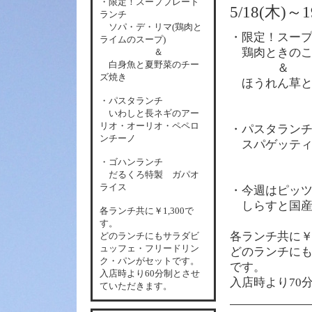
・限定！スーププレート
5/18(木
ランチ
ソパ・デ・リマ(鶏肉と
・限定！スー
ライムのスープ)
鶏肉ときのこ
＆
白身魚と夏野菜のチー
＆
ズ焼き
ほうれん草と
・パスタランチ
いわしと長ネギのアー
リオ・オーリオ・ペペロ
・パスタラン
ンチーノ
スパゲッティ
・ゴハンランチ
だるくろ特製 ガパオ
ライス
・今週はピッ
しらすと国産
各
ランチ共に￥1,300で
す。
各
ランチ共に￥1
どのランチにもサラダビ
ュッフェ・フリードリン
どのランチに
ク・パンがセットです。
です。
入店時より60分制とさせ
入店時より70
ていただきます。