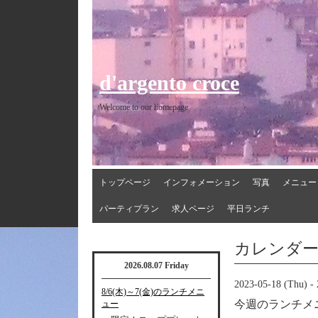
d'argento croce
Welcome to our homepage
トップページ
インフォメーション
写真
メニュー
パーティプラン
求人ページ
平日ランチ
カレンダ
2026.08.07 Friday
2023-05-18 (Thu) - 
8/6(木)～7(金)のランチメニ
今週のランチメ
ュー