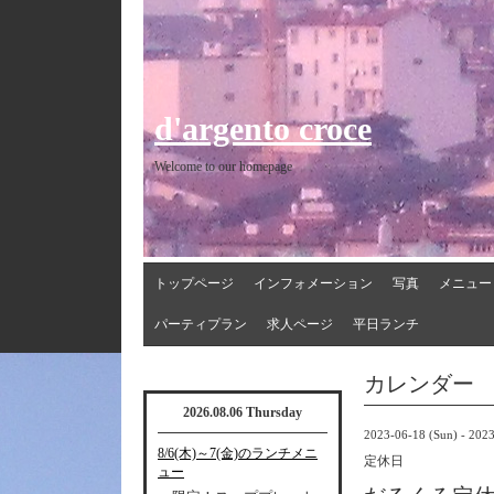
d'argento croce
Welcome to our homepage
トップページ
インフォメーション
写真
メニュー
パーティプラン
求人ページ
平日ランチ
カレンダー
2026.08.06 Thursday
2023-06-18 (Sun) - 202
8/6(木)～7(金)のランチメニ
定休日
ュー