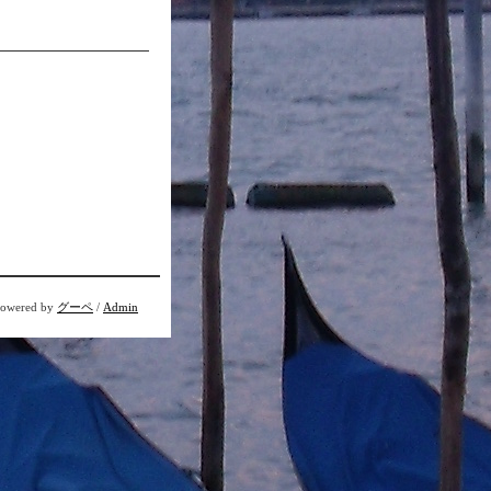
owered by
グーペ
/
Admin