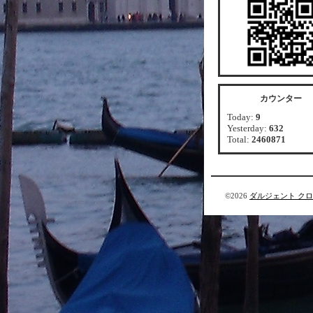
カウンター
Today:
9
Yesterday:
632
Total:
2460871
©2026
ダルジェント ク