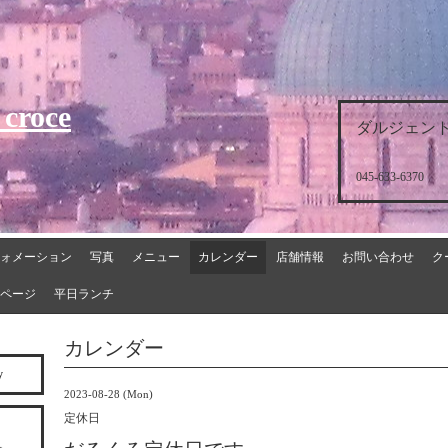
 croce
ダルジェント
045-633-6370
ォメーション
写真
メニュー
カレンダー
店舗情報
お問い合わせ
ク
ページ
平日ランチ
カレンダー
y
2023-08-28 (Mon)
定休日