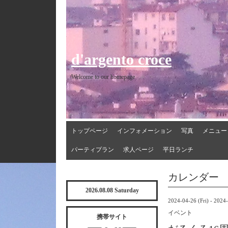
d'argento croce
Welcome to our homepage
トップページ
インフォメーション
写真
メニュー
パーティプラン
求人ページ
平日ランチ
カレンダー
2026.08.08 Saturday
2024-04-26 (Fri) - 2024
イベント
携帯サイト