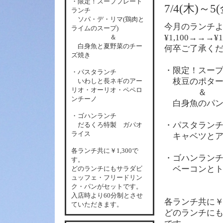
・限定！スーププレート
7/4(木)
ランチ
ソパ・デ・リマ(鶏肉と
今月のランチ
ライムのスープ)
¥1,100→→→¥
＆
白身魚と夏野菜のチー
何卒ご了承く
ズ焼き
・限定！スー
・パスタランチ
枝豆のポター
いわしと長ネギのアー
リオ・オーリオ・ペペロ
＆
ンチーノ
白身魚のパン
・ゴハンランチ
・パスタラン
だるくろ特製 ガパオ
ライス
キャベツとア
各
ランチ共に￥1,300で
・ゴハンラン
す。
ベーコンとト
どのランチにもサラダビ
ュッフェ・フリードリン
ク・パンがセットです。
入店時より60分制とさせ
各
ランチ共に￥1
ていただきます。
どのランチに