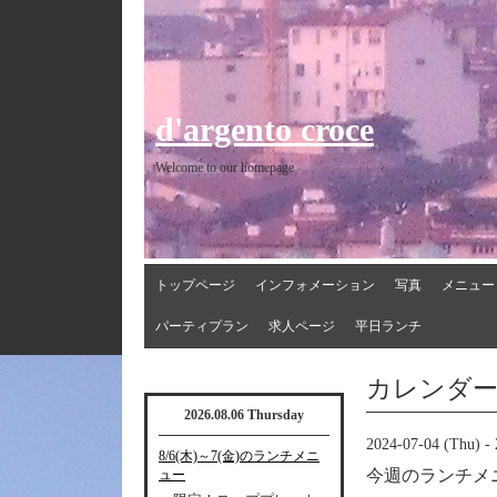
d'argento croce
Welcome to our homepage
トップページ
インフォメーション
写真
メニュー
パーティプラン
求人ページ
平日ランチ
カレンダ
2026.08.06 Thursday
2024-07-04 (Thu) - 
8/6(木)～7(金)のランチメニ
今週のランチメ
ュー