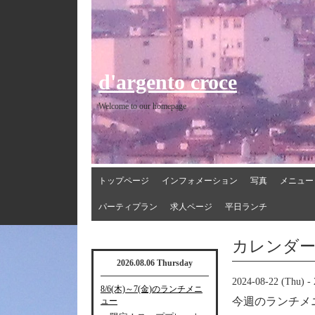
d'argento croce
Welcome to our homepage
トップページ
インフォメーション
写真
メニュー
パーティプラン
求人ページ
平日ランチ
カレンダ
2026.08.06 Thursday
2024-08-22 (Thu) - 
8/6(木)～7(金)のランチメニ
今週のランチメ
ュー