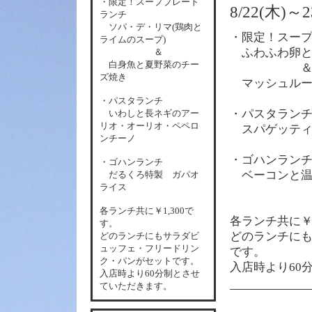
・限定！スーププレート
8/22(木
ランチ
ソパ・デ・リマ(鶏肉と
・限定！スー
ライムのスープ)
ふわふわ卵と
＆
白身魚と夏野菜のチー
ズ焼き
マッシュルー
・パスタランチ
・パスタラン
いわしと長ネギのアー
リオ・オーリオ・ペペロ
スパゲッティ
ンチーノ
・ゴハンラン
・ゴハンランチ
ベーコンと温
だるくろ特製 ガパオ
ライス
各
ランチ共に￥1,300で
各
ランチ共に￥1
す。
どのランチに
どのランチにもサラダビ
ュッフェ・フリードリン
です。
ク・パンがセットです。
入店時より60
入店時より60分制とさせ
ていただきます。