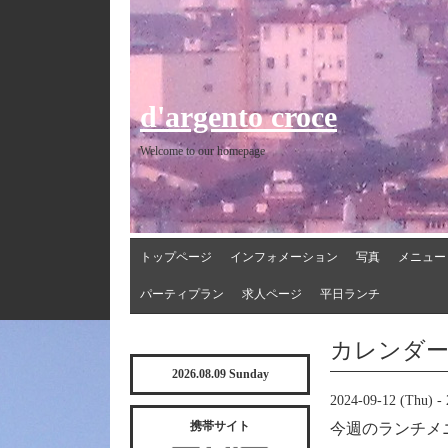
d'argento croce
Welcome to our homepage
トップページ
インフォメーション
写真
メニュー
パーティプラン
求人ページ
平日ランチ
カレンダ
2026.08.09 Sunday
2024-09-12 (Thu) - 
携帯サイト
今週のランチメ