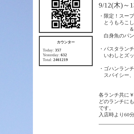
9/12(木
・限定！スー
とうもろこし
白身魚のパン
カウンター
・パスタラン
Today:
357
Yesterday:
632
いわしとズッ
Total:
2461219
・ゴハンラン
スパイシー、
各
ランチ共に￥1
どのランチに
です。
入店時より60