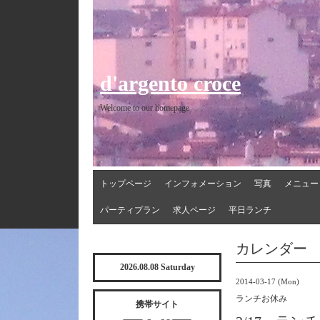
d'argento croce
Welcome to our homepage
トップページ
インフォメーション
写真
メニュー
パーティプラン
求人ページ
平日ランチ
カレンダー
2026.08.08 Saturday
2014-03-17 (Mon)
ランチお休み
携帯サイト