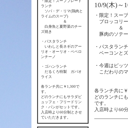
・限定！スーププレート
10/9(木
ランチ
ソパ・デ・リマ(鶏肉と
・限定！スー
ライムのスープ)
ブロッコリー
＆
白身魚と夏野菜のチー
＆
ズ焼き
豚肉のソテー
・パスタランチ
・パスタラン
いわしと長ネギのアー
リオ・オーリオ・ペペロ
ベーコンとズ
ンチーノ
・今週はピッ
・ゴハンランチ
こだわりのマ
だるくろ特製 ガパオ
ライス
各
ランチ共に￥1,300で
各
ランチ共に￥1
す。
どのランチに
どのランチにもサラダビ
ュッフェ・フリードリン
です。
ク・パンがセットです。
入店時より60
入店時より60分制とさせ
ていただきます。