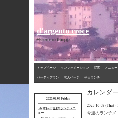
d'argento croce
Welcome to our homepage
トップページ
インフォメーション
写真
メニュー
パーティプラン
求人ページ
平日ランチ
カレンダ
2026.08.07 Friday
2025-10-09 (Thu) - 
8/6(木)～7(金)のランチメニ
今週のランチメ
ュー