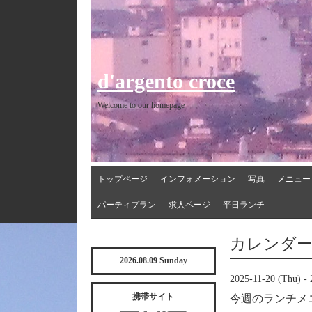
d'argento croce
Welcome to our homepage
トップページ
インフォメーション
写真
メニュー
パーティプラン
求人ページ
平日ランチ
カレンダ
2026.08.09 Sunday
2025-11-20 (Thu) - 
携帯サイト
今週のランチメ