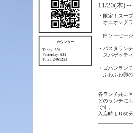
11/20(木
・限定！スー
オニオングラ
白ソーセージ
カウンター
・パスタラン
Today:
391
Yesterday:
632
スパゲッティ
Total:
2461253
・ゴハンラン
ふわふわ卵の
各
ランチ共に￥1
どのランチに
です。
入店時より60