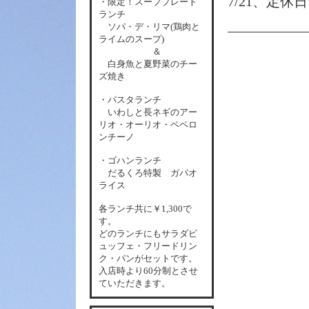
7/21、定休
・限定！スーププレート
ランチ
ソパ・デ・リマ(鶏肉と
ライムのスープ)
＆
白身魚と夏野菜のチー
ズ焼き
・パスタランチ
いわしと長ネギのアー
リオ・オーリオ・ペペロ
ンチーノ
・ゴハンランチ
だるくろ特製 ガパオ
ライス
各
ランチ共に￥1,300で
す。
どのランチにもサラダビ
ュッフェ・フリードリン
ク・パンがセットです。
入店時より60分制とさせ
ていただきます。