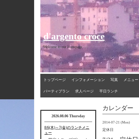
d'argento croce
Welcome to our homepage
トップページ
インフォメーション
写真
メニュー
パーティプラン
求人ページ
平日ランチ
カレンダー
2026.08.06 Thursday
2014-07-21 (Mon)
8/6(木)～7(金)のランチメニ
定休日
ュー