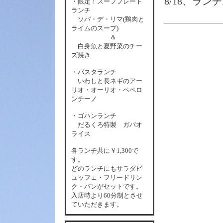
8/18、ラン
・限定！スーププレート
ランチ
ソパ・デ・リマ(鶏肉と
ライムのスープ)
＆
白身魚と夏野菜のチー
ズ焼き
・パスタランチ
いわしと長ネギのアー
リオ・オーリオ・ペペロ
ンチーノ
・ゴハンランチ
だるくろ特製 ガパオ
ライス
各
ランチ共に￥1,300で
す。
どのランチにもサラダビ
ュッフェ・フリードリン
ク・パンがセットです。
入店時より60分制とさせ
ていただきます。