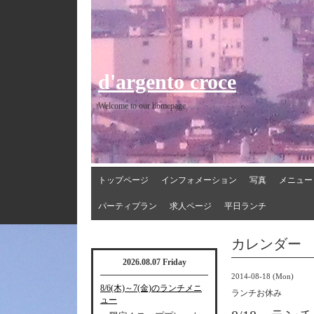
d'argento croce
Welcome to our homepage
トップページ
インフォメーション
写真
メニュー
パーティプラン
求人ページ
平日ランチ
カレンダー
2026.08.07 Friday
2014-08-18 (Mon)
8/6(木)～7(金)のランチメニ
ランチお休み
ュー