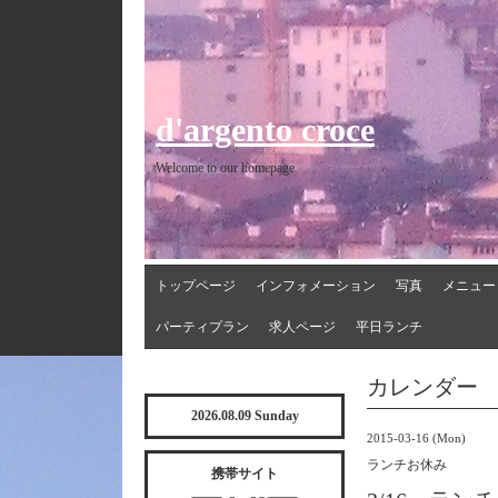
d'argento croce
Welcome to our homepage
トップページ
インフォメーション
写真
メニュー
パーティプラン
求人ページ
平日ランチ
カレンダー
2026.08.09 Sunday
2015-03-16 (Mon)
ランチお休み
携帯サイト