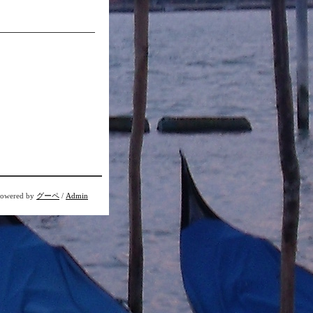
owered by
グーペ
/
Admin