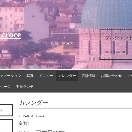
 croce
ダルジェント
045-633-6370
ォメーション
写真
メニュー
カレンダー
店舗情報
お問い合わせ
ク
ページ
平日ランチ
カレンダー
ay
2015-03-15 (Sun)
定休日