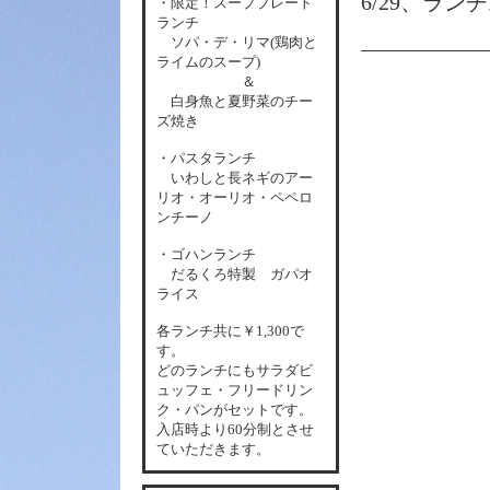
6/29、ラン
・限定！スーププレート
ランチ
ソパ・デ・リマ(鶏肉と
ライムのスープ)
＆
白身魚と夏野菜のチー
ズ焼き
・パスタランチ
いわしと長ネギのアー
リオ・オーリオ・ペペロ
ンチーノ
・ゴハンランチ
だるくろ特製 ガパオ
ライス
各
ランチ共に￥1,300で
す。
どのランチにもサラダビ
ュッフェ・フリードリン
ク・パンがセットです。
入店時より60分制とさせ
ていただきます。