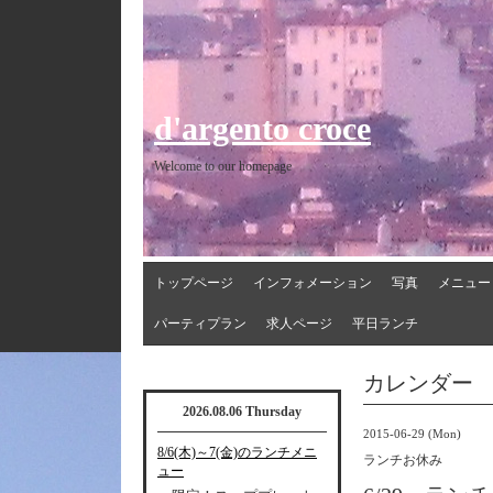
d'argento croce
Welcome to our homepage
トップページ
インフォメーション
写真
メニュー
パーティプラン
求人ページ
平日ランチ
カレンダー
2026.08.06 Thursday
2015-06-29 (Mon)
8/6(木)～7(金)のランチメニ
ランチお休み
ュー