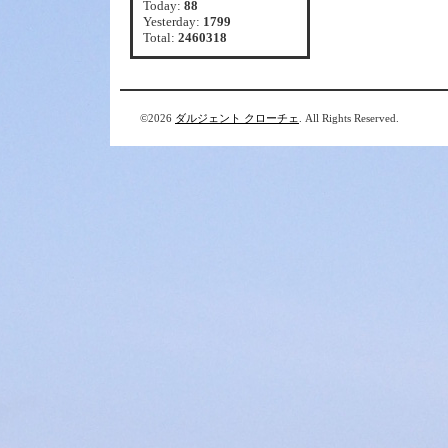
Today:
88
Yesterday:
1799
Total:
2460318
©2026
ダルジェント クローチェ
. All Rights Reserved.