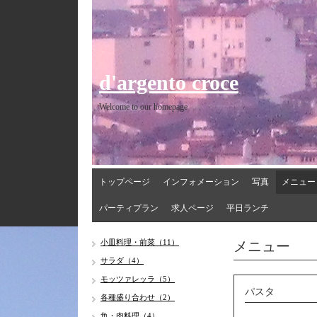
d'argento croce
Welcome to our homepage
トップページ
インフォメーション
写真
メニュー
パーティプラン
求人ページ
平日ランチ
メニュー
小皿料理・前菜（11）
サラダ（4）
モッツァレッラ（5）
パスタ
各種盛り合わせ（2）
魚・肉料理（4）