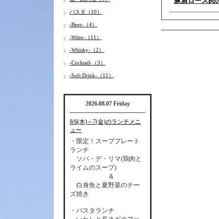
豚肩ロース肉
パスタ（10）
-Beer-（4）
-Wine-（11）
-Whisky-（2）
-Cocktail-（3）
-Soft Drink-（11）
2026.08.07 Friday
8/6(木)～7(金)のランチメニ
ュー
・限定！スーププレート
ランチ
ソパ・デ・リマ(鶏肉と
ライムのスープ)
＆
白身魚と夏野菜のチー
ズ焼き
・パスタランチ