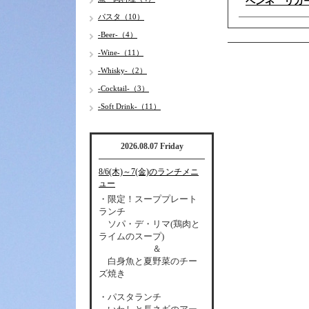
ペンネ リ
パスタ（10）
-Beer-（4）
-Wine-（11）
-Whisky-（2）
-Cocktail-（3）
-Soft Drink-（11）
2026.08.07 Friday
8/6(木)～7(金)のランチメニ
ュー
・限定！スーププレート
ランチ
ソパ・デ・リマ(鶏肉と
ライムのスープ)
＆
白身魚と夏野菜のチー
ズ焼き
・パスタランチ