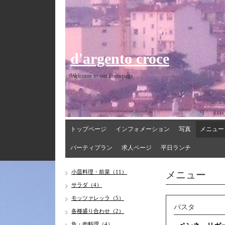
d'argento croce
Welcome to our homepage
トップページ
インフォメーション
写真
メニュー
パーティプラン
求人ページ
平日ランチ
メニュー
小皿料理・前菜（11）
サラダ（4）
モッツァレッラ（5）
パスタ
各種盛り合わせ（2）
魚・肉料理（4）